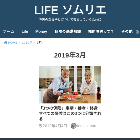
LIFE ソムリエ
障害のある子と安心して暮らしていくために
ホーム
Life
Money
保険の基礎知識
知的障害って？
その他
HOME
2019年
3月
2019年3月
「3つの保険」定期・養老・終身
すべての保険はこの3つに分類され
る
2019年4月4日
tomosaburo